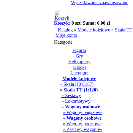
Wyszukiwanie zaawansowane
Koszyk:
0 szt. Suma: 0,00 zł
Katalog
»
Modele kolejowe
»
Skala TT
Moje konto
Kategorie
Figurki
Gry
Helikoptery
Klocki
Literatura
Modele kolejowe
» Skala H0 (1:87)
» Skala TT (1:120)
» Zestawy
» Lokomotywy
» Wagony osobowe
» Wagony bagażowe
» Wagony osobowe
» Wagony pocztowe
» Zestawy wagonów