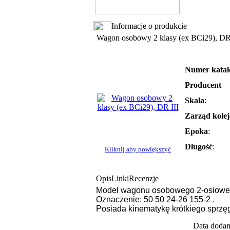
Informacje o produkcie
Wagon osobowy 2 klasy (ex BCi29), DR
Numer kata
Producent
Skala
:
Zarząd kole
Epoka
:
Długość
:
Kliknij aby powiększyć
Opis
Linki
Recenzje
Model wagonu osobowego 2-osiowego
Oznaczenie: 50 50 24-26 155-2 .
Posiada kinematykę krótkiego sprzę
Data dodan