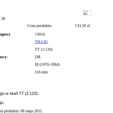
 III
Cena produktu:
133,50 zł
logowy
13016
TILLIG
TT (1:120)
jowy
:
DR
III (1970-1994)
116 mm
 w skali TT (1:120) .
gu.
ia produktu: 08 maja 2011.