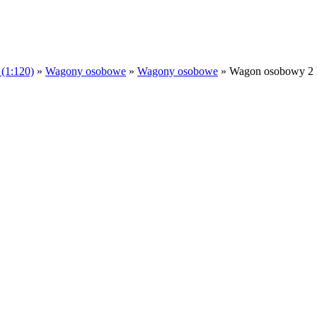
 (1:120)
»
Wagony osobowe
»
Wagony osobowe
»
Wagon osobowy 2 k