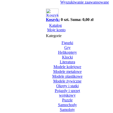
Wyszukiwanie zaawansowane
Koszyk:
0 szt. Suma: 0,00 zł
Katalog
Moje konto
Kategorie
Figurki
Gry
Helikoptery
Klocki
Literatura
Modele kolejowe
Modele metalowe
Modele plastikowe
Modele żywiczne
Okręty i statki
Pojazdy i sprzęt
wojskowy
Puzzle
Samochody
Samoloty