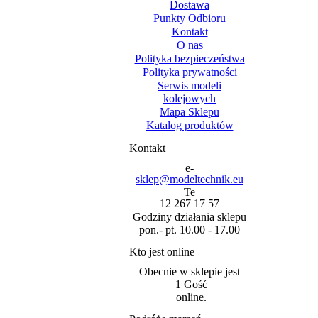
Dostawa
Punkty Odbioru
Kontakt
O nas
Polityka bezpieczeństwa
Polityka prywatności
Serwis modeli
kolejowych
Mapa Sklepu
Katalog produktów
Kontakt
sklep@modeltechnik.eu
12 267 17 57
Godziny działania sklepu
pon.- pt. 10.00 - 17.00
Kto jest online
Obecnie w sklepie jest
1 Gość
online.