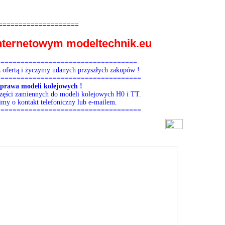
====================
Internetowym
modeltechnik.eu
===================================
z ofertą i życzymy udanych przyszłych zakupów !
====================================
aprawa modeli kolejowych !
części zamiennych do modeli kolejowych H0 i TT.
my o kontakt telefoniczny lub e-mailem.
====================================