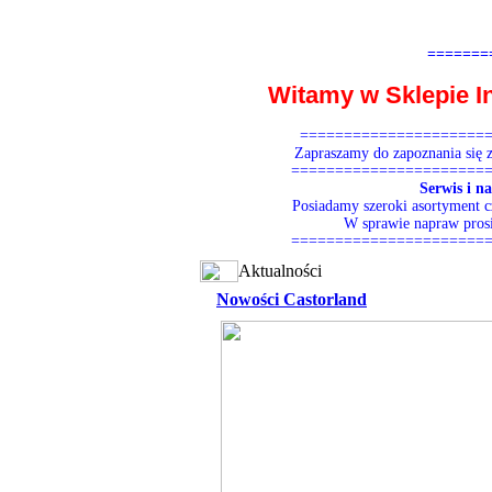
=======
Witamy w Sklepie 
=====================
Zapraszamy do zapoznania się 
======================
Serwis i n
Posiadamy szeroki asortyment 
W sprawie napraw prosi
======================
Aktualności
Nowości Castorland